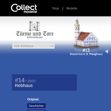
Shop
|
Modelle
#14
/ 2000
Rebhaus
Original: